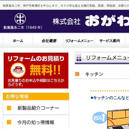
創業嘉永二年、神戸市東灘区を中心に８０，６００件を超える施行実績。新築、増改築、水廻りの
キッチン
■キッチンのこんな