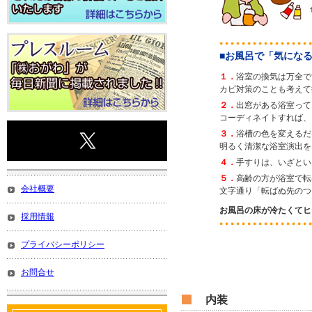
■お風呂で「気にな
１．
浴室の換気は万全で
カビ対策のことも考えて
２．
出窓がある浴室って
コーディネイトすれば、
３．
浴槽の色を変えるだ
明るく清潔な浴室演出を
４．
手すりは、いざとい
５．
高齢の方が浴室で転
会社概要
文字通り「転ばぬ先のつ
お風呂の床が冷たくてヒ
採用情報
プライバシーポリシー
お問合せ
内装