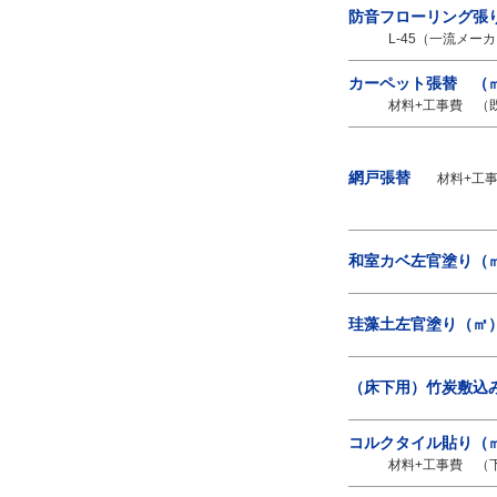
防音フローリング張
L-45（一流メーカ
カーペット張替 （
材料+工事費 （既存
網戸張替
材料+工事
和室カベ左官塗り（
珪藻土左官塗り（㎡
（床下用）竹炭敷込
コルクタイル貼り（
材料+工事費 （下