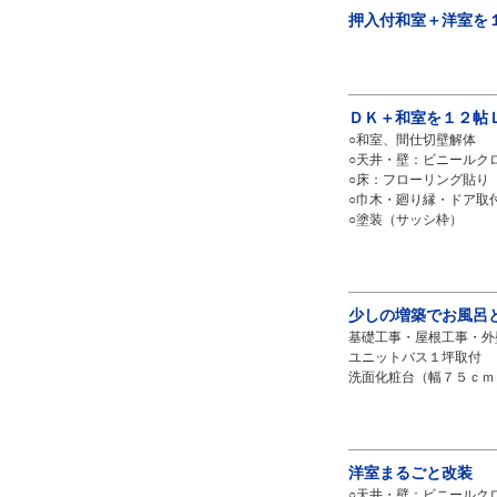
押入付和室＋洋室を
ＤＫ＋和室を１２帖
○和室、間仕切壁解体
○天井・壁：ビニールク
○床：フローリング貼り
○巾木・廻り縁・ドア取
○塗装（サッシ枠）
少しの増築でお風呂
基礎工事・屋根工事・外
ユニットバス１坪取付
洗面化粧台（幅７５ｃｍ
洋室まるごと改装
○天井・壁：ビニールク