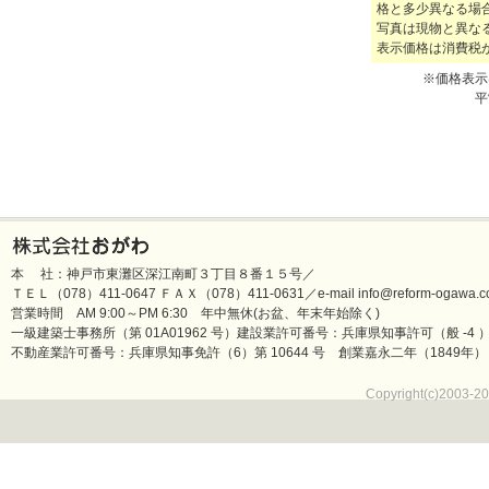
格と多少異なる場
写真は現物と異な
表示価格は消費税
※価格表示
平
本 社：神戸市東灘区深江南町３丁目８番１５号／
ＴＥＬ（078）411-0647 ＦＡＸ（078）411-0631／e-mail info@reform-ogawa.co
営業時間 AM 9:00～PM 6:30 年中無休(お盆、年末年始除く)
一級建築士事務所（第 01A01962 号）建設業許可番号：兵庫県知事許可（般 -4 ）第 
不動産業許可番号：兵庫県知事免許（6）第 10644 号 創業嘉永二年（1849年）
Copyright(c)2003-20