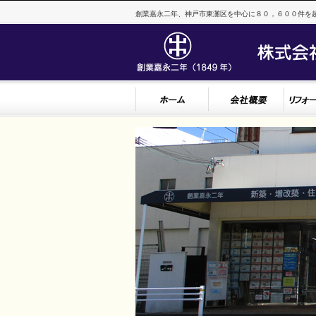
創業嘉永二年、神戸市東灘区を中心に８０，６００件を