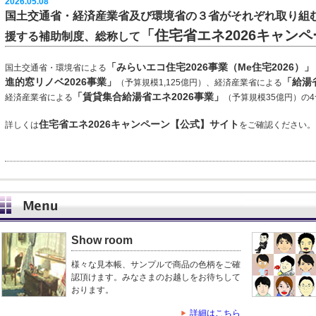
2026.05.08
国土交通省・経済産業省及び環境省の３省がそれぞれ取り組
「
住宅省エネ2026キャンペ
援する補助制度、総称して
「みらいエコ住宅2026事業（Me住宅2026）」
国土交通省・環境省による
進的窓リノベ2026事業」
「給湯
（予算規模1,125億円）、経済産業省による
「賃貸集合給湯省エネ2026事業」
経済産業省による
（予算規模35億円）の
住宅省エネ2026キャンペーン【公式】サイト
詳しくは
をご確認ください。
Show room
様々な見本帳、サンプルで商品の色柄をご確
認頂けます。みなさまのお越しをお待ちして
おります。
詳細はこちら