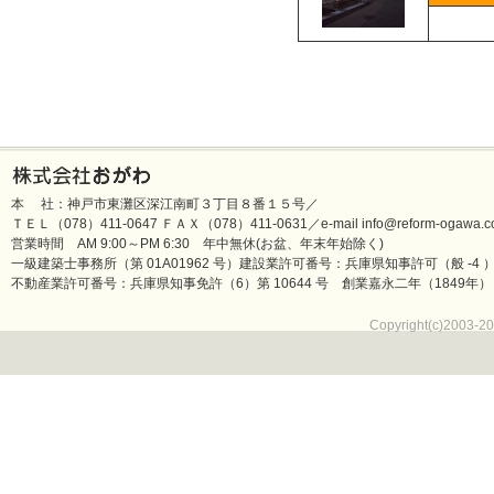
本 社：神戸市東灘区深江南町３丁目８番１５号／
ＴＥＬ（078）411-0647 ＦＡＸ（078）411-0631／e-mail info@reform-ogawa.co
営業時間 AM 9:00～PM 6:30 年中無休(お盆、年末年始除く)
一級建築士事務所（第 01A01962 号）建設業許可番号：兵庫県知事許可（般 -4 ）第 
不動産業許可番号：兵庫県知事免許（6）第 10644 号 創業嘉永二年（1849年）
Copyright(c)2003-20