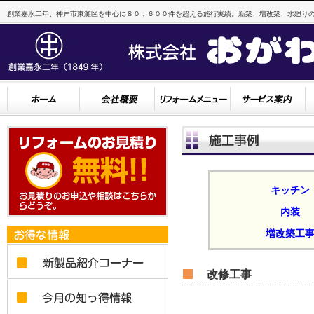
創業嘉永二年、神戸市東灘区を中心に８０，６００件を超える施行実績。新築、増改築、水廻りの
キッチン
内装
増改築工
改修工事