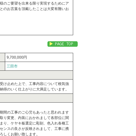
様のご要望を出来る限り実現するためにア
とのお言葉を頂戴したことは大変有難いお
9,700,000円
三田市
受け止めた上で、工事内容について根気強
納得のいく仕上がりに大満足しています。
期間の工事のご心労もあったと思われます
取り変更、内装におかれまして各部位に関
まり、ケヤキ板選定に彫刻、色入れ各種工
センスの良さが反映されまして、工事に携
ろしくお願い致します。