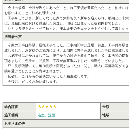
会社の規模、会社が近くにあったこと、施工実績が豊富だったこと、他社には
お願いすることに決めた理由です。
工事をして頂き、新しくなった家で気持ち良く新年を迎えられ、納期と出来栄
は、見積段階における徹底した調査と、他社には無かった提案内容でした。
ひとつ希望を述べさせて頂くと、施工途中のチェックをもう少ししてほしかっ
担当者の声
今回の工事は外壁、屋根工事でした。工事期間中は足場、養生、工事付帯騒音
致しました。お客様のご協力により、工期内に無事完成しました事に感謝致しま
お施主様におかれましては、築年からの経過を教えて頂き、又、工法等の提案
頂きまして、色決め、品質等、工程が無事進みました。有難うございました。
只、見積段階にて、追加見積で変更があった分に関し、職人に再度確認ができ
摘を受けましたことが悔やまれます。
反省し、これからの業務にいかしたく精進致します。
今後共、宜しくお願い致します。
総合評価
金額
施工箇所
浴室、洗面
地域
お客さまの声