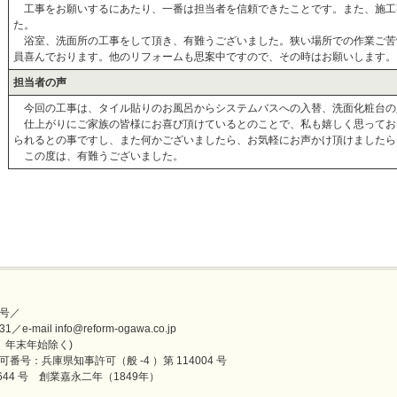
工事をお願いするにあたり、一番は担当者を信頼できたことです。また、施工
た。
浴室、洗面所の工事をして頂き、有難うございました。狭い場所での作業ご苦
員喜んでおります。他のリフォームも思案中ですので、その時はお願いします。
担当者の声
今回の工事は、タイル貼りのお風呂からシステムバスへの入替、洗面化粧台の
仕上がりにご家族の皆様にお喜び頂けているとのことで、私も嬉しく思ってお
られるとの事ですし、また何かございましたら、お気軽にお声かけ頂けましたら
この度は、有難うございました。
号／
mail info@reform-ogawa.co.jp
盆、年末年始除く)
番号：兵庫県知事許可（般 -4 ）第 114004 号
44 号 創業嘉永二年（1849年）