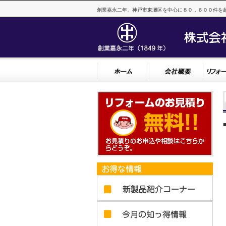
創業嘉永二年、神戸市東灘区を中心に８０，６００件を