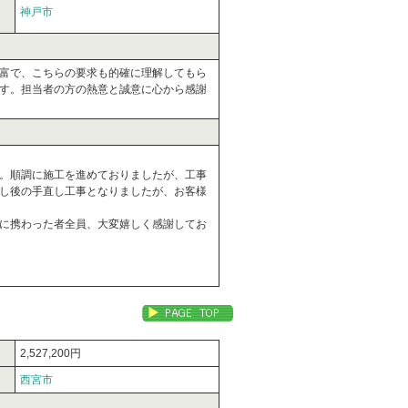
神戸市
富で、こちらの要求も的確に理解してもら
す。担当者の方の熱意と誠意に心から感謝
。順調に施工を進めておりましたが、工事
し後の手直し工事となりましたが、お客様
に携わった者全員、大変嬉しく感謝してお
2,527,200円
西宮市