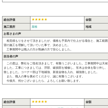
総合評価
金額
施工箇所
屋根
地域
お客さまの声
相見積もりをさせて頂きましたが、価格も予算内で仕上がる場合と、施工範囲
望の施工を理解して頂いていた事で、決めました。
工事期間中は職人の方が熟練の方で安心しました。
担当者の声
この度は、弊社をご指名頂きまして、有難うございました。工事期間中は天候
ました。工事につきましては、浮部、破損部を補修し、笠木は全体を取り外し、
致しました。コーナー部は下地補強、新規金物を入れ、補強致しました。
また、職人の事を褒めてくださり、誠に有難うございます。
今後共、何かございましたら、よろしくお願い致します。
総合評価
金額