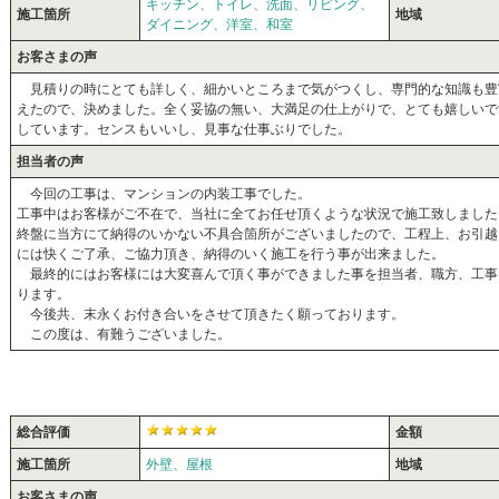
キッチン、トイレ、洗面、リビング、
施工箇所
地域
ダイニング、洋室、和室
お客さまの声
見積りの時にとても詳しく、細かいところまで気がつくし、専門的な知識も豊
えたので、決めました。全く妥協の無い、大満足の仕上がりで、とても嬉しいで
しています。センスもいいし、見事な仕事ぶりでした。
担当者の声
今回の工事は、マンションの内装工事でした。
工事中はお客様がご不在で、当社に全てお任せ頂くような状況で施工致しました
終盤に当方にて納得のいかない不具合箇所がございましたので、工程上、お引越
には快くご了承、ご協力頂き、納得のいく施工を行う事が出来ました。
最終的にはお客様には大変喜んで頂く事ができました事を担当者、職方、工事
ります。
今後共、末永くお付き合いをさせて頂きたく願っております。
この度は、有難うございました。
総合評価
金額
施工箇所
外壁、屋根
地域
お客さまの声