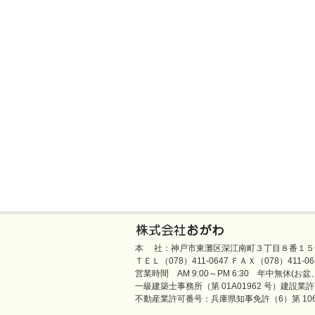
本 社：神戸市東灘区深江南町３丁目８番１５
ＴＥＬ（078）411-0647 ＦＡＸ（078）411-0631／e-
営業時間 AM 9:00～PM 6:30 年中無休(お
一級建築士事務所（第 01A01962 号）建設業許可
不動産業許可番号：兵庫県知事免許（6）第 106