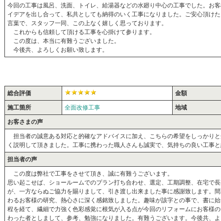
今回の工事は風呂、洗面、トイレ、給湯器などの水廻り中心の工事でした。お客
イデアを出し合って、私共としても納得のいく工事になりました。ご安心頂けた
言葉で、スタッフ一同、この上なく嬉しく思っております。
これからも信頼して頂ける工事を心掛けて参ります。
この度は、本当に有難うございました。
今後共、よろしくお願い致します。
総合評価
金額
施工箇所
全面改修工事
地域
お客さまの声
担当者の誠意ある対応と的確なアドバイスに加え、こちらの希望をしっかりと
く説明して頂きました。工事に携わった職人さんも誠実で、気持ちの良い工事と
担当者の声
この度は弊社で工事をさせて頂き、誠に有難うございます。
思い起こせば、ショールームでのプラン打ち合わせ、選定、工期調整、在宅で長
が、一方ならぬご協力を賜りまして、引き渡し出来ました事に感謝致します。間
わるお客様の研究、熱心さに深く感銘致しました。趣味が該字との事で、書に始
程を経て、繊細で力強く色彩感覚に根気が入る点が今回のリフォームにお客様の
わった者としまして、参考、勉強になりました。有難うございます。今後共、よ