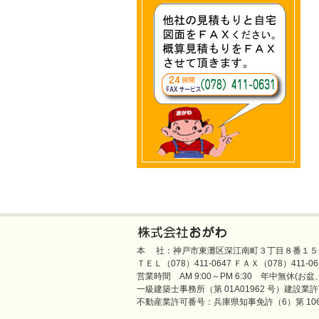
本 社：神戸市東灘区深江南町３丁目８番１５
ＴＥＬ（078）411-0647 ＦＡＸ（078）411-0631／e-
営業時間 AM 9:00～PM 6:30 年中無休(お
一級建築士事務所（第 01A01962 号）建設業許可
不動産業許可番号：兵庫県知事免許（6）第 106