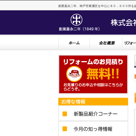
創業嘉永二年、神戸市東灘区を中心に８０，６００件を