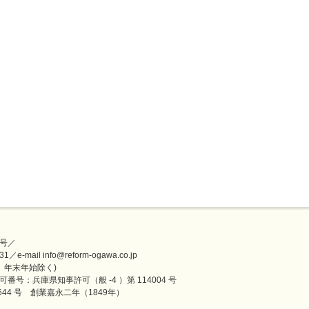
号／
mail info@reform-ogawa.co.jp
盆、年末年始除く)
番号：兵庫県知事許可（般 -4 ）第 114004 号
44 号 創業嘉永二年（1849年）