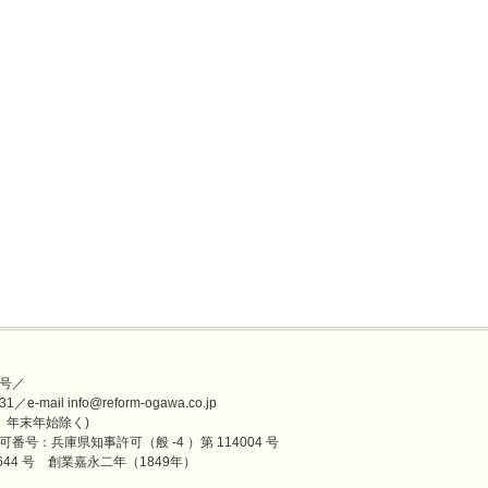
号／
mail info@reform-ogawa.co.jp
盆、年末年始除く)
番号：兵庫県知事許可（般 -4 ）第 114004 号
44 号 創業嘉永二年（1849年）