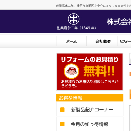
創業嘉永二年、神戸市東灘区を中心に８０，６００件を