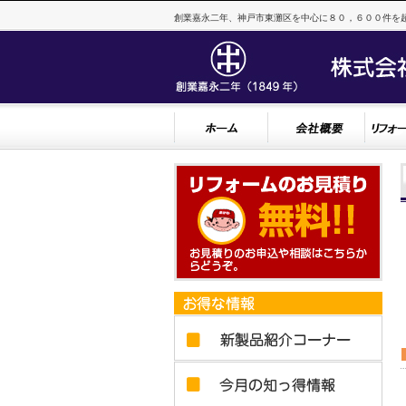
創業嘉永二年、神戸市東灘区を中心に８０，６００件を