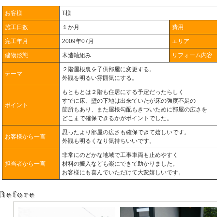
お客様
T様
施工日数
１か月
費用
完工年月
2009年07月
エリア
建物形態
木造軸組み
リフォーム内容
２階屋根裏を子供部屋に変更する。
テーマ
外観を明るい雰囲気にする。
もともとは２階も住居にする予定だったらしく
すでに床、壁の下地は出来ていたが床の強度不足の
ポイント
箇所もあり、また屋根勾配もきついために部屋の広さを
どこまで確保できるかがポイントでした。
思ったより部屋の広さも確保できて嬉しいです。
お客様から一言
外観も明るくなり気持ちいいです。
非常にのどかな地域で工事車両も止めやすく
担当者から一言
材料の搬入なども楽にできて助かりました。
お客様にも喜んでいただけて大変嬉しいです。