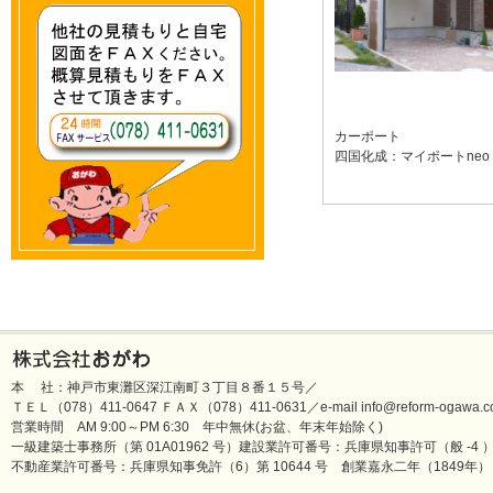
カーポート
四国化成：マイポートneo
本 社：神戸市東灘区深江南町３丁目８番１５号／
ＴＥＬ（078）411-0647 ＦＡＸ（078）411-0631／e-mail info@reform-ogawa.co
営業時間 AM 9:00～PM 6:30 年中無休(お盆、年末年始除く)
一級建築士事務所（第 01A01962 号）建設業許可番号：兵庫県知事許可（般 -4 ）第 
不動産業許可番号：兵庫県知事免許（6）第 10644 号 創業嘉永二年（1849年）