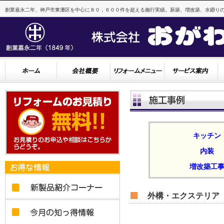
創業嘉永二年、神戸市東灘区を中心に８０，６００件を超える施行実績。新築、増改築、水廻りの
キッチン
内装
増改築工
外構・エクステリア