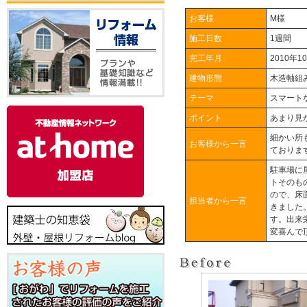
お客様
M様
施工日数
1週間
完工年月
2010年1
建物形態
木造軸組
テーマ
スマート
ポイント
あまり見
細かい所
お客様から一言
ております
駐車場に
トそのも
ので、床
担当者から一言
きました
す。出来
変喜んで