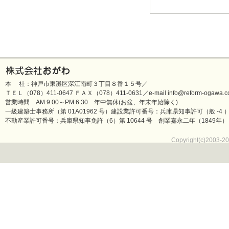
本 社：神戸市東灘区深江南町３丁目８番１５号／
ＴＥＬ（078）411-0647 ＦＡＸ（078）411-0631／e-mail info@reform-ogawa.co
営業時間 AM 9:00～PM 6:30 年中無休(お盆、年末年始除く)
一級建築士事務所（第 01A01962 号）建設業許可番号：兵庫県知事許可（般 -4 ）第 
不動産業許可番号：兵庫県知事免許（6）第 10644 号 創業嘉永二年（1849年）
Copyright(c)2003-20