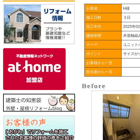
お客様
H様
施工日数
３日
完工年月
2025年0
建物形態
木造軸組
テーマ
ユニット
ポイント
サイズが
お客様から一言
担当者から一言