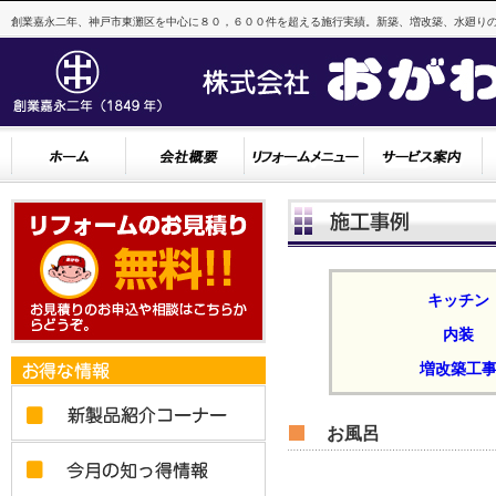
創業嘉永二年、神戸市東灘区を中心に８０，６００件を超える施行実績。新築、増改築、水廻りの
キッチン
内装
増改築工
お風呂