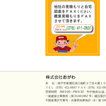
本 社：神戸市東灘区深江南町３丁目８番１５
ＴＥＬ（078）411-0647 ＦＡＸ（078）411-0631／e-
営業時間 AM 9:00～PM 6:30 年中無休(お
一級建築士事務所（第 01A01962 号）建設業許可
不動産業許可番号：兵庫県知事免許（6）第 106