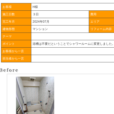
お客様
H様
施工日数
３日
費用
完工年月
2024年07月
エリア
建物形態
マンション
リフォーム内容
テーマ
ポイント
浴槽は不要だということでシャワールームに変更しました
お客様から一言
担当者から一言