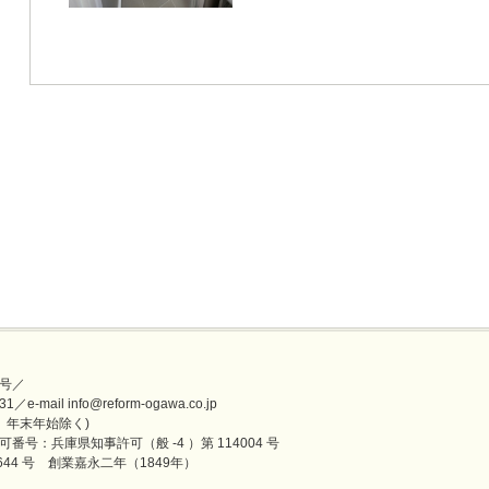
号／
mail info@reform-ogawa.co.jp
盆、年末年始除く)
番号：兵庫県知事許可（般 -4 ）第 114004 号
44 号 創業嘉永二年（1849年）