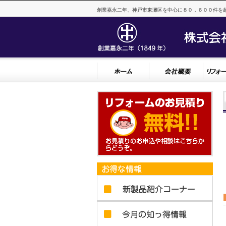
創業嘉永二年、神戸市東灘区を中心に８０，６００件を