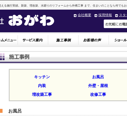
超える施行実績。新築、増改築、水廻りのリフォームから外構工事 まで、住まいのことなら何でもお
会社概要
採用情報
スタ
キッチン
お風呂
内装
外壁・屋根
増改築工事
改修工事
お風呂