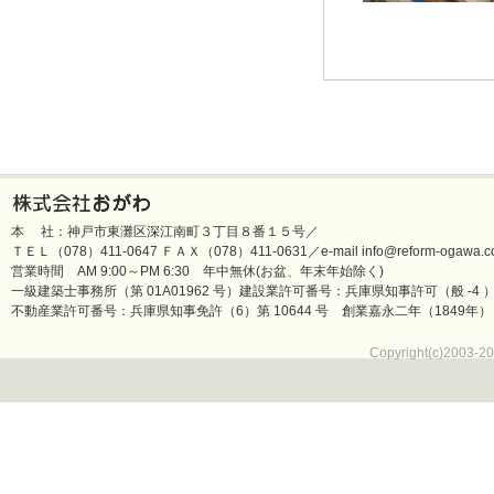
本 社：神戸市東灘区深江南町３丁目８番１５号／
ＴＥＬ（078）411-0647 ＦＡＸ（078）411-0631／e-mail info@reform-ogawa.co
営業時間 AM 9:00～PM 6:30 年中無休(お盆、年末年始除く)
一級建築士事務所（第 01A01962 号）建設業許可番号：兵庫県知事許可（般 -4 ）第 
不動産業許可番号：兵庫県知事免許（6）第 10644 号 創業嘉永二年（1849年）
Copyright(c)2003-20