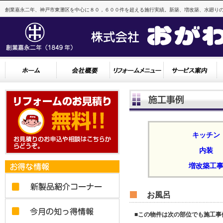
創業嘉永二年、神戸市東灘区を中心に８０，６００件を超える施行実績。新築、増改築、水廻りの
キッチン
内装
増改築工
お風呂
■この物件は次の部位でも施工事