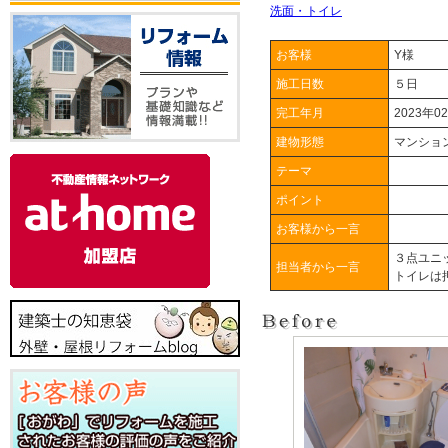
洗面・トイレ
お客様
Y様
施工日数
５日
完工年月
2023年0
建物形態
マンショ
テーマ
ポイント
お客様から一言
３点ユニ
担当者から一言
トイレは