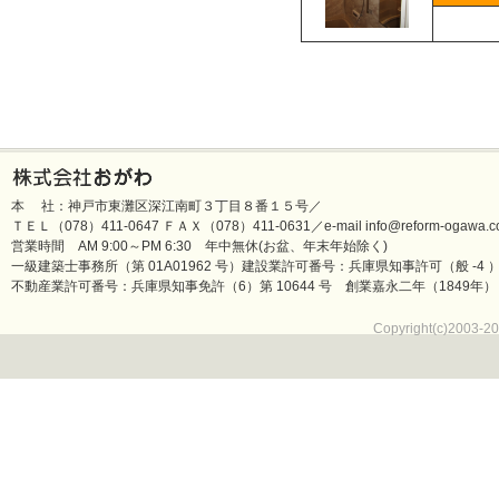
本 社：神戸市東灘区深江南町３丁目８番１５号／
ＴＥＬ（078）411-0647 ＦＡＸ（078）411-0631／e-mail info@reform-ogawa.co
営業時間 AM 9:00～PM 6:30 年中無休(お盆、年末年始除く)
一級建築士事務所（第 01A01962 号）建設業許可番号：兵庫県知事許可（般 -4 ）第 
不動産業許可番号：兵庫県知事免許（6）第 10644 号 創業嘉永二年（1849年）
Copyright(c)2003-20