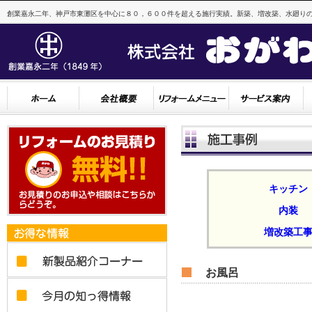
創業嘉永二年、神戸市東灘区を中心に８０，６００件を超える施行実績。新築、増改築、水廻りの
キッチン
内装
増改築工
お風呂